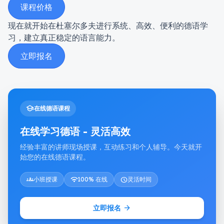
课程价格
现在就开始在杜塞尔多夫进行系统、高效、便利的德语学
习，建立真正稳定的语言能力。
立即报名
school
在线德语课程
在线学习德语 - 灵活高效
经验丰富的讲师现场授课，互动练习和个人辅导。今天就开
始您的在线德语课程。
groups
小班授课
wifi
100% 在线
schedule
灵活时间
arrow_forward
立即报名