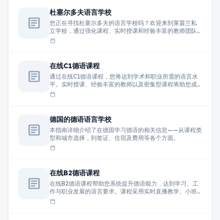
杜塞尔多夫语言学校
article
您正在寻找杜塞尔多夫的语言学校吗？欢迎来到莱茵兰私
立学校，通过强化课程、实时授课和经验丰富的教师团队
学习德语。
calendar_today
在线C1德语课程
article
通过在线C1德语课程，您将达到学术和职业所需的语言水
平。实时授课、经验丰富的教师以及密集型课程将助您成
功掌握德语。
calendar_today
德国的德语语言学校
article
本指南详细介绍了在德国学习德语的相关信息——从课程类
型和城市选择，到签证、住宿及费用等各个方面。
calendar_today
在线B2德语课程
article
在线B2德语课程帮助您系统提升德语能力，达到学习、工
作与职业发展的语言要求。课程采用实时直播教学、小班
互动模式，由经验丰富的教师授课，重点提升听说读写综
calendar_today
合能力。