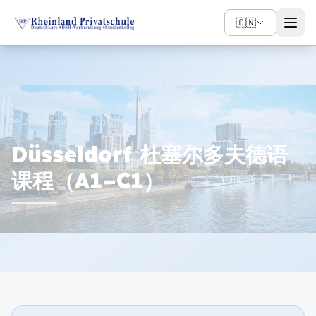
🇨🇳
arrow_back
Zurück zur Übersicht
Düsseldorf 杜塞尔多夫德语
课程（A1–C1）