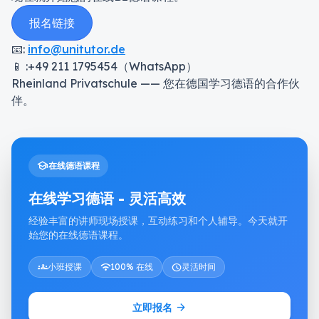
报名链接
📧:
info@unitutor.de
📱 :+49 211 1795454（WhatsApp）
Rheinland Privatschule —— 您在德国学习德语的合作伙
伴。
school
在线德语课程
在线学习德语 - 灵活高效
经验丰富的讲师现场授课，互动练习和个人辅导。今天就开
始您的在线德语课程。
groups
小班授课
wifi
100% 在线
schedule
灵活时间
arrow_forward
立即报名