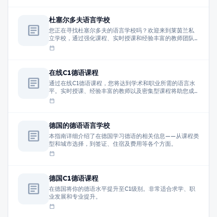
杜塞尔多夫语言学校
article
您正在寻找杜塞尔多夫的语言学校吗？欢迎来到莱茵兰私
立学校，通过强化课程、实时授课和经验丰富的教师团队
学习德语。
calendar_today
在线C1德语课程
article
通过在线C1德语课程，您将达到学术和职业所需的语言水
平。实时授课、经验丰富的教师以及密集型课程将助您成
功掌握德语。
calendar_today
德国的德语语言学校
article
本指南详细介绍了在德国学习德语的相关信息——从课程类
型和城市选择，到签证、住宿及费用等各个方面。
calendar_today
德国C1德语课程
article
在德国将你的德语水平提升至C1级别。非常适合求学、职
业发展和专业提升。
calendar_today