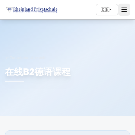
🇨🇳
arrow_back
Zurück zur Übersicht
在线B2德语课程