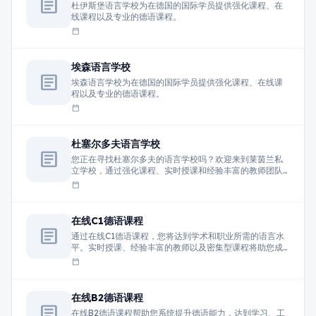
article
杜伊斯堡语言学校为在德国的国际学员提供强化课程、在
线课程以及专业的德语课程。
calendar_today
埃森语言学校
article
埃森语言学校为在德国的国际学员提供强化课程、在线课
程以及专业的德语课程。
calendar_today
杜塞尔多夫语言学校
article
您正在寻找杜塞尔多夫的语言学校吗？欢迎来到莱茵兰私
立学校，通过强化课程、实时授课和经验丰富的教师团队
学习德语。
calendar_today
在线C1德语课程
article
通过在线C1德语课程，您将达到学术和职业所需的语言水
平。实时授课、经验丰富的教师以及密集型课程将助您成
功掌握德语。
calendar_today
在线B2德语课程
article
在线B2德语课程帮助您系统提升德语能力，达到学习、工