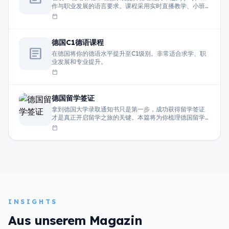
作与职业发展的语言要求。课程采用实时直播教学、小班
互动模式，由经验丰富的教师授课，重点提升听说读写综
calendar_today
合能力。
德国C1德语课程
article
在德国将你的德语水平提升至C1级别。非常适合求学、职
业发展和专业提升。
calendar_today
德国留学签证
拿到德国大学录取通知书只是第一步，成功获得留学签证
才是真正开启留学之旅的关键。本篇将为你梳理德国留学
签证的核心流程、材料清单以及常见问题，帮助你高效完
calendar_today
成申请。
INSIGHTS
Aus unserem Magazin