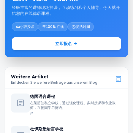
经验丰富的讲师现场授课，互动练习和个人辅导。今天就开
始您的在线德语课程。
groups
小班授课
wifi
100% 在线
schedule
灵活时间
arrow_forward
立即报名
Weitere Artikel
article
Entdecken Sie weitere Beiträge aus unserem Blog
德国语言课程
article
在莱茵兰私立学校，通过强化课程、实时授课和专业教
师，在德国学习德语。
calendar_today
杜伊斯堡语言学校