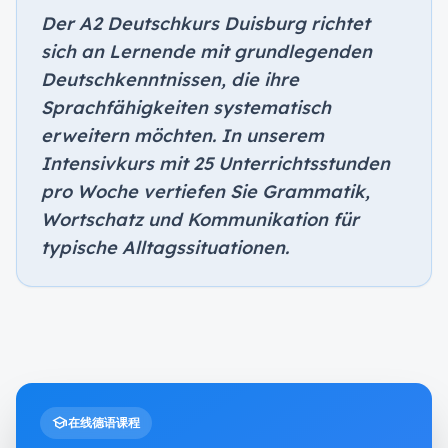
Der A2 Deutschkurs Duisburg richtet
sich an Lernende mit grundlegenden
Deutschkenntnissen, die ihre
Sprachfähigkeiten systematisch
erweitern möchten. In unserem
Intensivkurs mit 25 Unterrichtsstunden
pro Woche vertiefen Sie Grammatik,
Wortschatz und Kommunikation für
typische Alltagssituationen.
school
在线德语课程