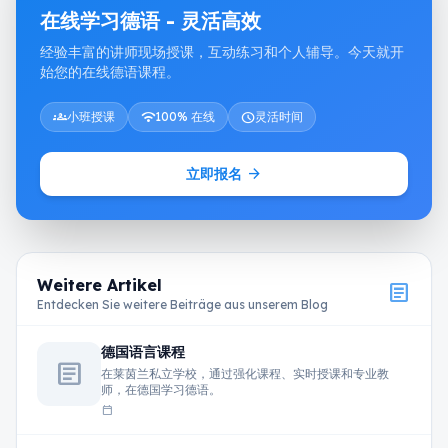
在线学习德语 - 灵活高效
经验丰富的讲师现场授课，互动练习和个人辅导。今天就开
始您的在线德语课程。
groups
小班授课
wifi
100% 在线
schedule
灵活时间
arrow_forward
立即报名
Weitere Artikel
article
Entdecken Sie weitere Beiträge aus unserem Blog
德国语言课程
article
在莱茵兰私立学校，通过强化课程、实时授课和专业教
师，在德国学习德语。
calendar_today