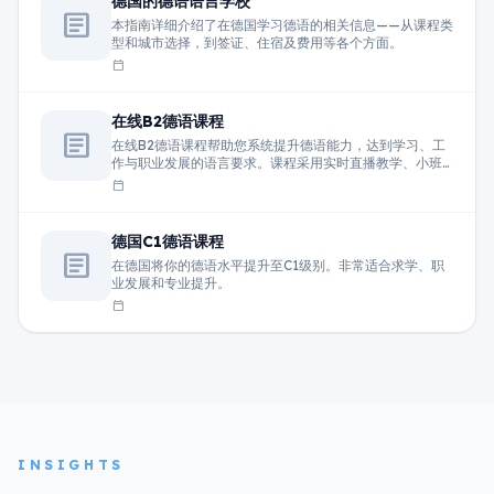
德国的德语语言学校
article
本指南详细介绍了在德国学习德语的相关信息——从课程类
型和城市选择，到签证、住宿及费用等各个方面。
calendar_today
在线B2德语课程
article
在线B2德语课程帮助您系统提升德语能力，达到学习、工
作与职业发展的语言要求。课程采用实时直播教学、小班
互动模式，由经验丰富的教师授课，重点提升听说读写综
calendar_today
合能力。
德国C1德语课程
article
在德国将你的德语水平提升至C1级别。非常适合求学、职
业发展和专业提升。
calendar_today
INSIGHTS