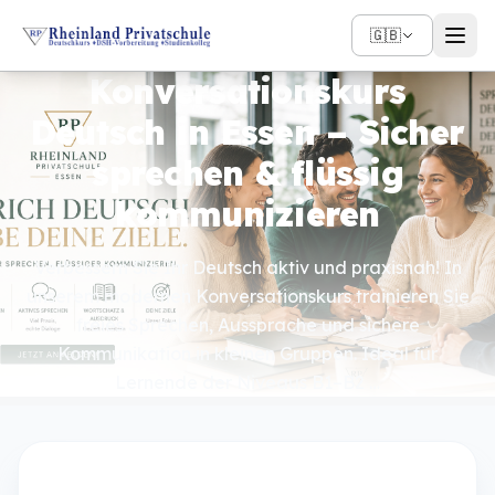
🇬🇧
Konversationskurs
Deutsch in Essen – Sicher
sprechen & flüssig
kommunizieren
Verbessern Sie Ihr Deutsch aktiv und praxisnah! In
unserem modernen Konversationskurs trainieren Sie
freies Sprechen, Aussprache und sichere
Kommunikation in kleinen Gruppen. Ideal für
Lernende der Niveaus B1–B2 …