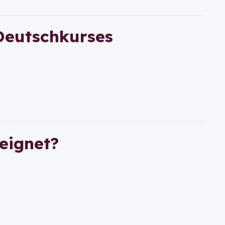
 Deutschkurses
eeignet?