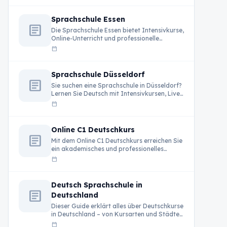
Sprachschule Essen
article
Die Sprachschule Essen bietet Intensivkurse,
Online-Unterricht und professionelle
Deutschkurse für internationale Teilnehmer
calendar_today
in Deutschland.
Sprachschule Düsseldorf
article
Sie suchen eine Sprachschule in Düsseldorf?
Lernen Sie Deutsch mit Intensivkursen, Live-
Unterricht und erfahrenen …
calendar_today
Online C1 Deutschkurs
article
Mit dem Online C1 Deutschkurs erreichen Sie
ein akademisches und professionelles
Sprachniveau. Live-Unterricht, erfahrene …
calendar_today
Deutsch Sprachschule in
article
Deutschland
Dieser Guide erklärt alles über Deutschkurse
in Deutschland – von Kursarten und Städten
bis …
calendar_today