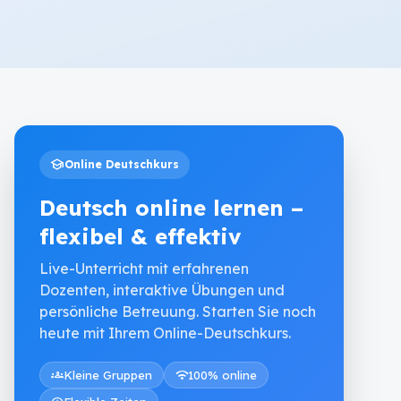
school
Online Deutschkurs
Deutsch online lernen –
flexibel & effektiv
Live-Unterricht mit erfahrenen
Dozenten, interaktive Übungen und
persönliche Betreuung. Starten Sie noch
heute mit Ihrem Online-Deutschkurs.
groups
Kleine Gruppen
wifi
100% online