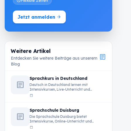
schedule
Flexible Zeiten
Jetzt anmelden
arrow_forward
Weitere Artikel
article
Entdecken Sie weitere Beiträge aus unserem
Blog
Sprachkurs in Deutschland
article
Deutsch in Deutschland lernen mit
Intensivkursen, Live-Unterricht und
professionellen Lehrkräften bei Rheinland
calendar_today
Privatschule.
Sprachschule Duisburg
article
Die Sprachschule Duisburg bietet
Intensivkurse, Online-Unterricht und
professionelle Deutschkurse für
calendar_today
internationale Teilnehmer in Deutschland.