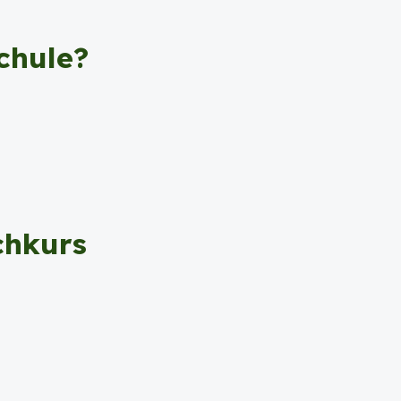
chule?
chkurs