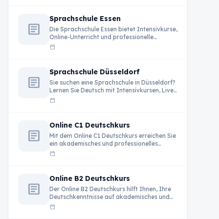
Sprachschule Essen
article
Die Sprachschule Essen bietet Intensivkurse,
Online-Unterricht und professionelle
Deutschkurse für internationale Teilnehmer
calendar_today
in Deutschland.
Sprachschule Düsseldorf
article
Sie suchen eine Sprachschule in Düsseldorf?
Lernen Sie Deutsch mit Intensivkursen, Live-
Unterricht und erfahrenen …
calendar_today
Online C1 Deutschkurs
article
Mit dem Online C1 Deutschkurs erreichen Sie
ein akademisches und professionelles
Sprachniveau. Live-Unterricht, erfahrene …
calendar_today
Online B2 Deutschkurs
article
Der Online B2 Deutschkurs hilft Ihnen, Ihre
Deutschkenntnisse auf akademisches und
berufliches Niveau zu …
calendar_today