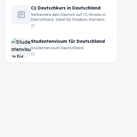
C1 Deutschkurs in Deutschland
article
Verbessere dein Deutsch auf C1-Niveau in
Deutschland. Ideal für Studium, Karriere
und professionelle Entwicklung.
calendar_today
Studentenvisum für Deutschland
Studentenvisum Deutschland
calendar_today