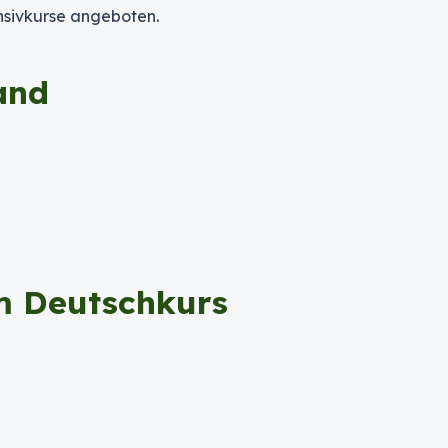
nsivkurse angeboten.
and
m Deutschkurs