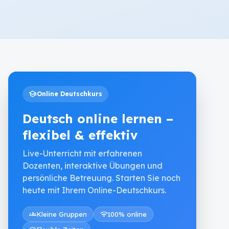
school
Online Deutschkurs
Deutsch online lernen –
flexibel & effektiv
Live-Unterricht mit erfahrenen
Dozenten, interaktive Übungen und
persönliche Betreuung. Starten Sie noch
heute mit Ihrem Online-Deutschkurs.
groups
Kleine Gruppen
wifi
100% online