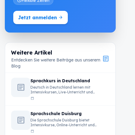
schedule
Flexible Zeiten
Jetzt anmelden
arrow_forward
Weitere Artikel
article
Entdecken Sie weitere Beiträge aus unserem
Blog
Sprachkurs in Deutschland
article
Deutsch in Deutschland lernen mit
Intensivkursen, Live-Unterricht und
professionellen Lehrkräften bei Rheinland
calendar_today
Privatschule.
Sprachschule Duisburg
article
Die Sprachschule Duisburg bietet
Intensivkurse, Online-Unterricht und
professionelle Deutschkurse für
calendar_today
internationale Teilnehmer in Deutschland.