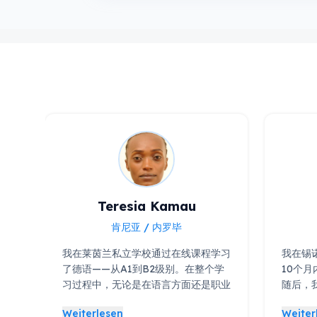
Teresia Kamau
肯尼亚 / 内罗毕
我在莱茵兰私立学校通过在线课程学习
我在锡
了德语——从A1到B2级别。在整个学
10个月
习过程中，无论是在语言方面还是职业
随后，我
发展方面，我都得到了极好的支持。
水平考
Weiterlesen
Weiter
这所学校不仅帮助我成功提升了德语水
鸿大学