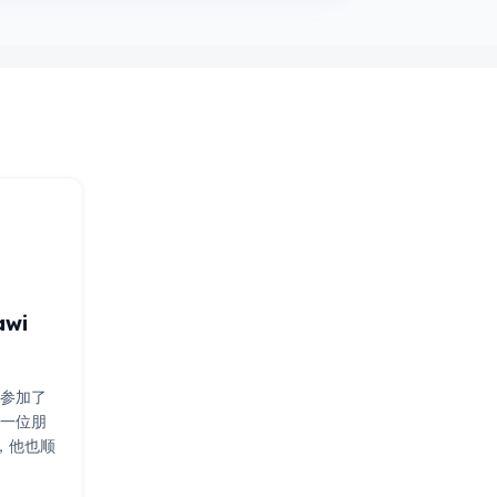
awi
校参加了
帮一位朋
，他也顺
2012
加了三个