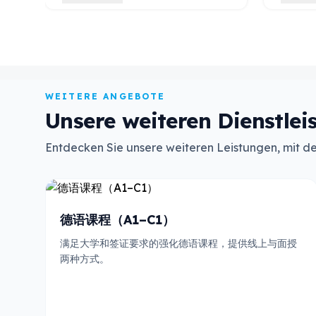
平，还陪伴我踏上了职业发展之路。多
亲赴德
亏了这份支持，我成功在连锁餐饮行业
该校的
找到了一个学徒岗位，并已满怀喜悦地
用最先
开始了工作。 我要特别感谢Genc先
环境。
生，他以极大的耐心和热忱教我德语；
在此过
还要感谢Fatma Kara女士，她在帮助
WEITERE ANGEBOTE
我寻找合适的学徒岗位时给予了我大力
Unsere weiteren Dienstlei
支持。 衷心感谢整个RP团队提供的鼎
力支持！
Entdecken Sie unsere weiteren Leistungen, mit de
德语课程（A1–C1）
满足大学和签证要求的强化德语课程，提供线上与面授
两种方式。