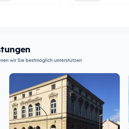
国，是无法达到这个水平的，但
级别的课程。自2025年起，
在线课程确实非常成功。他们运
也开始在莱茵兰私立学校学习
进的技术，并提供了极佳的学习
程，她同样感到非常满意。 多年来，
在此，我要感谢整个莱茵兰团队
我们全家一直都有着非常好的
程中给予我的支持。
校提供的语言课程始终保持着
且办学可靠，这让我们深切体
兰私立学校的重要地位及其悠
stungen
nen wir Sie bestmöglich unterstützen