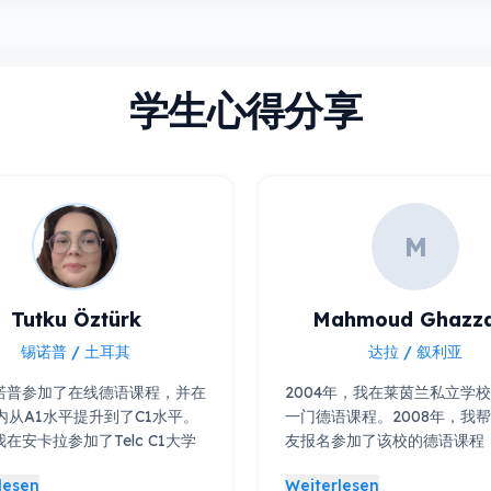
学生心得分享
M
Tutku Öztürk
Mahmoud Ghazz
锡诺普 / 土耳其
达拉 / 叙利亚
诺普参加了在线德语课程，并在
2004年，我在莱茵兰私立学
内从A1水平提升到了C1水平。
一门德语课程。2008年，我
在安卡拉参加了Telc C1大学
友报名参加了该校的德语课程
试并顺利通过。目前，我正在波
利完成了课程，并且非常满意。
lesen
Weiterlesen
就读。许多朋友都认为，如果不
年，我的弟弟曾在这所学校参