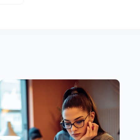
我的侄女
德语课
体验。该
高水准，
会到莱茵
久传统。