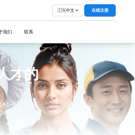
🇨🇳
中文
在线注册
于我们
联系
人才的
1–B2）到资
0欧元。