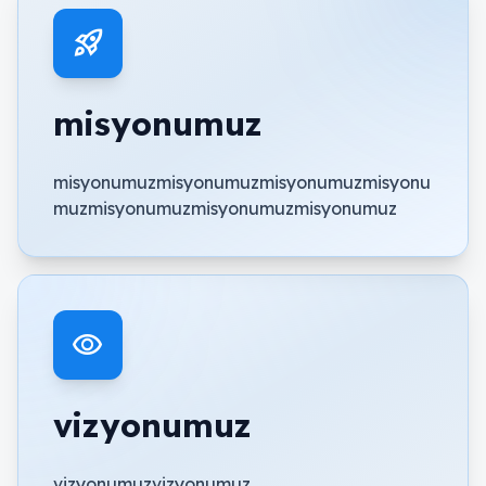
rocket_launch
misyonumuz
misyonumuzmisyonumuzmisyonumuzmisyonu
muzmisyonumuzmisyonumuzmisyonumuz
visibility
vizyonumuz
vizyonumuzvizyonumuz