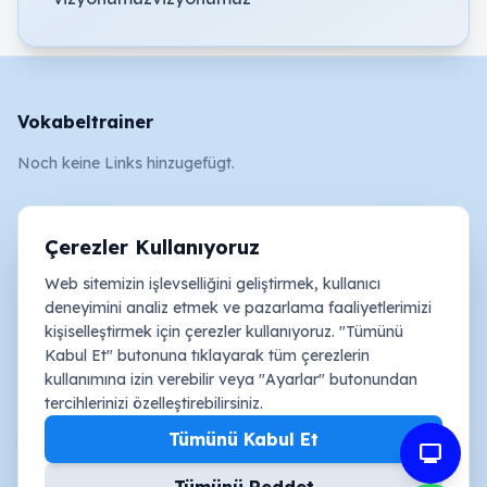
Vokabeltrainer
Noch keine Links hinzugefügt.
Rechtliches
Çerezler Kullanıyoruz
AGB
Web sitemizin işlevselliğini geliştirmek, kullanıcı
Impressum
deneyimini analiz etmek ve pazarlama faaliyetlerimizi
kişiselleştirmek için çerezler kullanıyoruz. "Tümünü
Datenschutz und Cookies
Kabul Et" butonuna tıklayarak tüm çerezlerin
kullanımına izin verebilir veya "Ayarlar" butonundan
Sosyal Medya
tercihlerinizi özelleştirebilirsiniz.
youtube_activity
Tümünü Kabul Et
mimo