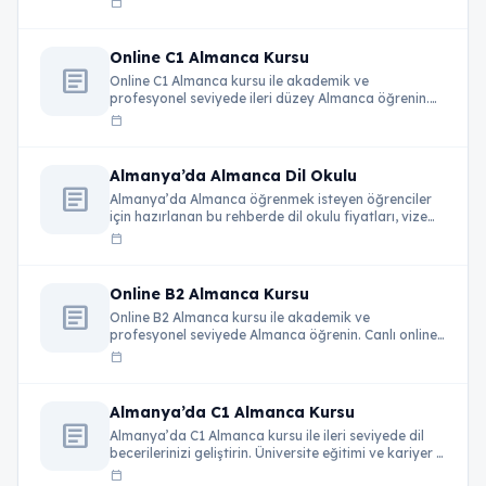
calendar_today
Online C1 Almanca Kursu
article
Online C1 Almanca kursu ile akademik ve
profesyonel seviyede ileri düzey Almanca öğrenin.
Canlı …
calendar_today
Almanya’da Almanca Dil Okulu
article
Almanya’da Almanca öğrenmek isteyen öğrenciler
için hazırlanan bu rehberde dil okulu fiyatları, vize
süreci, …
calendar_today
Online B2 Almanca Kursu
article
Online B2 Almanca kursu ile akademik ve
profesyonel seviyede Almanca öğrenin. Canlı online
dersler, …
calendar_today
Almanya’da C1 Almanca Kursu
article
Almanya’da C1 Almanca kursu ile ileri seviyede dil
becerilerinizi geliştirin. Üniversite eğitimi ve kariyer …
calendar_today