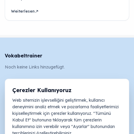
Weiterlesen
north_east
Vokabeltrainer
Noch keine Links hinzugefügt.
Rechtliches
Çerezler Kullanıyoruz
AGB
Web sitemizin işlevselliğini geliştirmek, kullanıcı
Impressum
deneyimini analiz etmek ve pazarlama faaliyetlerimizi
kişiselleştirmek için çerezler kullanıyoruz. "Tümünü
Datenschutz und Cookies
Kabul Et" butonuna tıklayarak tüm çerezlerin
kullanımına izin verebilir veya "Ayarlar" butonundan
Sosyal Medya
tercihlerinizi özelleştirebilirsiniz.