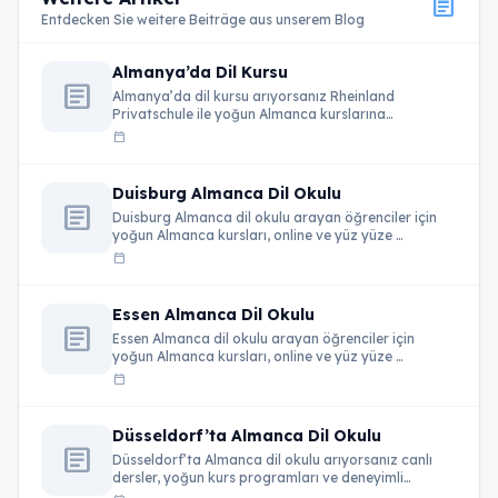
article
Entdecken Sie weitere Beiträge aus unserem Blog
Almanya’da Dil Kursu
article
Almanya’da dil kursu arıyorsanız Rheinland
Privatschule ile yoğun Almanca kurslarına
katılabilirsiniz. Online ve yüz …
calendar_today
Duisburg Almanca Dil Okulu
article
Duisburg Almanca dil okulu arayan öğrenciler için
yoğun Almanca kursları, online ve yüz yüze …
calendar_today
Essen Almanca Dil Okulu
article
Essen Almanca dil okulu arayan öğrenciler için
yoğun Almanca kursları, online ve yüz yüze …
calendar_today
Düsseldorf’ta Almanca Dil Okulu
article
Düsseldorf’ta Almanca dil okulu arıyorsanız canlı
dersler, yoğun kurs programları ve deneyimli
eğitmenlerle Almanca …