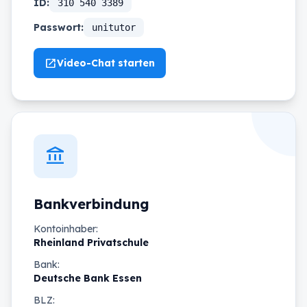
ID:
310 540 3389
Passwort:
unitutor
open_in_new
Video-Chat starten
account_balance
Bankverbindung
Kontoinhaber:
Rheinland Privatschule
Bank:
Deutsche Bank Essen
BLZ: